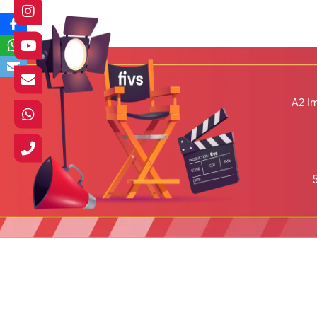
A2 I
20