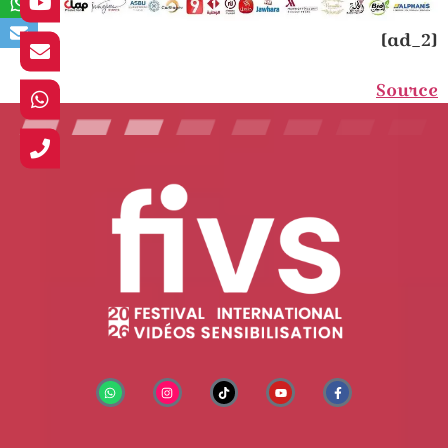
[ad_2]
Source