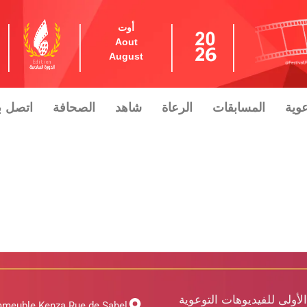
أوت
Aout
August
عوية
المسابقات
الرعاة
شاهد
الصحافة
اتصل بن
الأولى للفيديوهات التوعوية
mmeuble Kenza Rue de Sahel