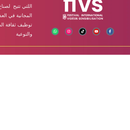
اللتي تتيح لصناع
المجانية في الع
توظيف ثقافة الص
والتوعية