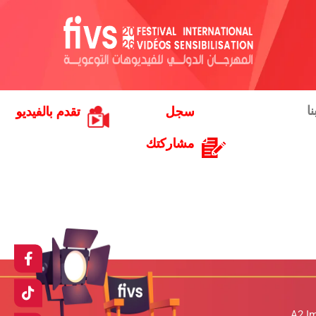
ا
سجل
تقدم بالفيديو
مشاركتك
A2 I