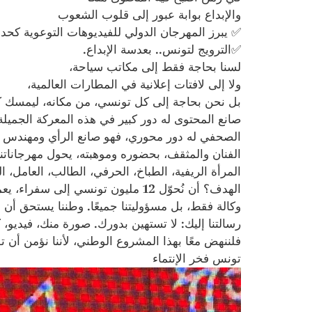
والإبداع بوابة عبور إلى قلوب الشعوب
✅ يبرز المهرجان الدولي للفيديوهات التوعوية كحد
✅الترويج لتونس.. بعدسة الإبداع.
لسنا بحاجة فقط إلى مكاتب سياحة،
ولا إلى لافتات إعلانية في المطارات العالمية،
بل نحن بحاجة إلى كل تونسي، من مكانه، ليمسك كامير
صانع المحتوى له دور كبير في هذه المعركة الجميلة، 
الصحفي له دور محوري، فهو صانع الرأي ومهندس ا
الفنان والمثقف، بحضوره وموهبته، يحول مهرجاناتنا
المرأة الريفية، الطباخ، الحرفي، الطالب، العامل،
الهدف؟ أن نُحوّل 12 مليون تونسي 
وكالة فقط، بل مسؤوليتنا جميعًا. وطننا يستحق أن ن
رسالتنا إليك: لا تستهين بدورك. صورة منك، فيديو، 
فلننهض معًا بهذا المشروع الوطني، لأننا نؤمن أن تون
تونس فخر الإنتماء