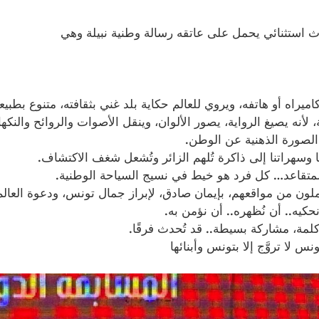
ث استثنائي يحمل على عاتقه رسالة وطنية نبيلة وهي
اه أو هاتفه، ويروي للعالم حكاية بلد غني بثقافته، متنوع بطبيع
لأنه يصيغ الرواية، يصور الألوان، وينقل الأصوات والروائح والنكه
لصورة الذهنية عن الوطن.
 وسهراتنا إلى ذاكرة تُلهم الزائر وتُشعل شغف الاكتشاف.
 المتقاعد… كل فرد هو خيط في نسيج السياحة الوطنية.
إلى سفراء، يعملون من مواقعهم، بإيمان صادق، لإبراز جمال تونس، ودعوة ا
حكيه.. أن نُظهره.. أن نؤمن به.
كلمة، مشاركة بسيطة.. قد تُحدث فرقًا.
س لا تروَّج إلا بتونس وأبنائها