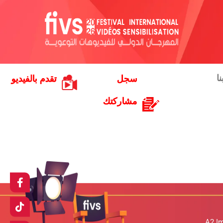
ا
سجل
تقدم بالفيديو
مشاركتك
A2 I