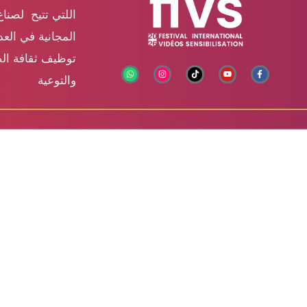
اللتي تتيح لصناع
المجانية في الع
توظيف ثقافة الص
والتوعية