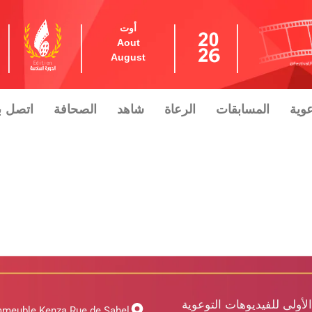
أوت
Aout
August
عوية
المسابقات
الرعاة
شاهد
الصحافة
اتصل بن
الأولى للفيديوهات التوعوية
mmeuble Kenza Rue de Sahel