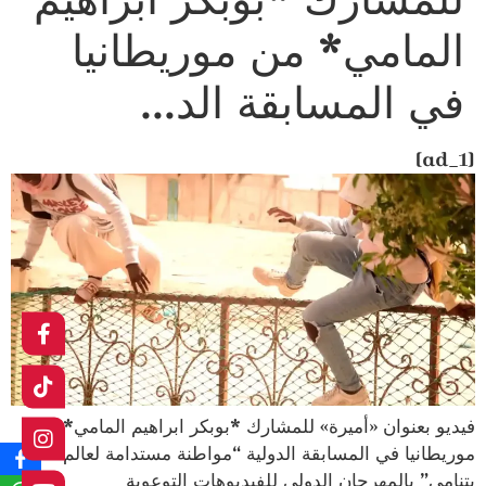
المامي* من موريطانيا
في المسابقة الد…
[ad_1]
فيديو بعنوان «أميرة» للمشارك *بوبكر ابراهيم المامي* من
موريطانيا في المسابقة الدولية “مواطنة مستدامة لعالم
يتنامى” بالمهرجان الدولي للفيديوهات التوعوية