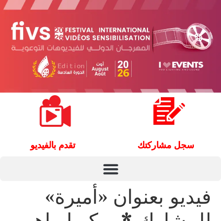
سجل مشاركتك
تقدم بالفيديو
فيديو بعنوان «أميرة»
للمشارك *بوبكر ابراهيم