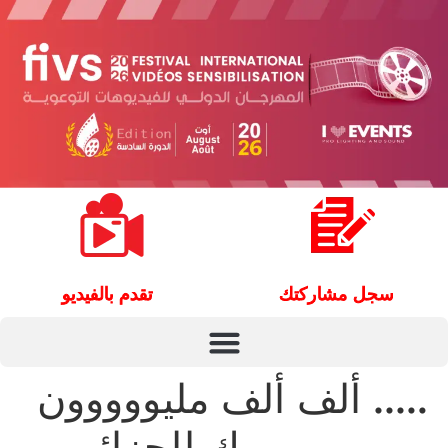
سجل مشاركتك
تقدم بالفيديو
….. ألف ألف مليووووون
مبروووووووك للجزائر،