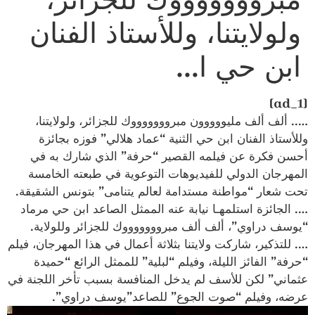
ولولايتنا، وللأستاذ الفنان
ابن حي ا…
[ad_1]
….. ألف ألف مليووووون مبروووووووك للجزائر، ولولايتنا،
وللأستاذ الفنان ابن حي الثنية “عماد هلالي” فوزه بجائزة
أحسن فكرة عن فيلمه القصير “حرفة” الذي شارك به في
المهرجان الدولي للفيديوهات التوعوية في طبعته الخامسة
تحت شعار “مواطنة مستدامة لعالم يتنامى” بتونس الشقيقة.
…. الجائزة استلمهـا نيابة عنه الممثل الصاعد ابن حي مرماد
“يوسف دراوي”، ألف ألف مبروووووووك للجزائر وللولاية.
…. للتذكير، شاركت ولايتنا بثلاثة أعمال في هذا المهرجان، فيلم
“حرفة” الفائز الليلة، وفيلم “لبلية” للممثل الرائع “حميدة
عثماني” لكن للأسف لم يدخل المنافسة بسبب تأخر اللجنة في
عرضه، وفيلم “صوت الجوع” للصاعد”يوسف دراوي”.