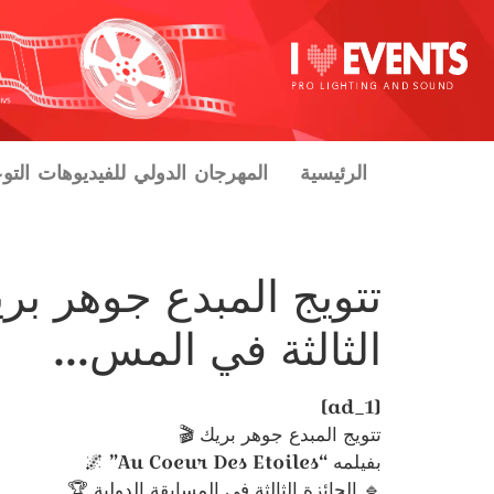
الرئيسية
المهرجان الدولي للفيديوهات التو
الثالثة في المس…
[ad_1]
تتويج المبدع جوهر بريك 🎬
بفيلمه “Au Coeur Des Etoiles” 🌌
🔹 الجائزة الثالثة في المسابقة الدولية 🏆