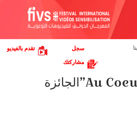
ا
سجل
تقدم بالفيديو
مشاركتك
تتويج المبدع جوهر بريك بفيلمه “Au Coeur Des Etoiles”الجائزة