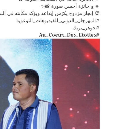
🔹 و جائزة أحسن صورة 📸✨
👏 إنجاز مزدوج يكرّس إبداعه ويؤكد مكانته في السا
#المهرجان_الدولي_للفيديوهات_التوعوية
#جوهر_بريك
#Au_Coeur_Des_Etoiles