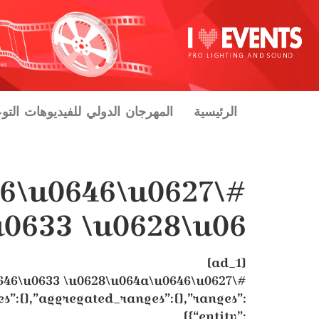
الرئيسية
المهرجان الدولي للفيديوهات التو
36\u0646\u0627
0633 \u0628\u06…
[ad_1]
0646\u0633 \u0628\u064a\u0646\u0627
s”:[],”aggregated_ranges”:[],”ranges”:
[{“entity”: