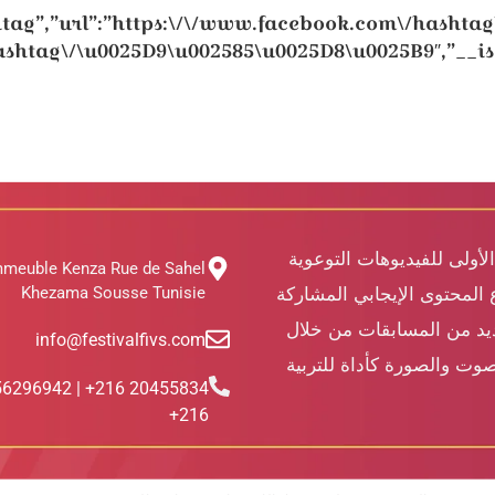
htag”,”url”:”https:\/\/www.facebook.com\/hashta
hashtag\/\u0025D9\u002585\u0025D8\u0025B9″,”__is
الأولى للفيديوهات التوعوية
mmeuble Kenza Rue de Sahel
Khezama Sousse Tunisie
 المحتوى الإيجابي المشاركة
ديد من المسابقات من خلال
info@festivalfivs.com
وت والصورة كأداة للتربية
455834 216+ | 56296942
216+