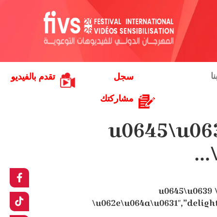
ا
سجل
تقدم بالفيديو
مشاركتك
#\u0645\u0
#\u0645\u063
\u062e\u064a\u0631″,”delight