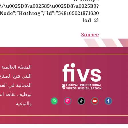
g\/\u0025D9\u002585\u0025D8\u0025B9?
Node”:”Hashtag”,”id”:”548169021871630
[ad_2]
Source
المنصّة العالمية 
اللتي تتيح لصناع
المجانية في الع
توظيف ثقافة الص
والتوعية