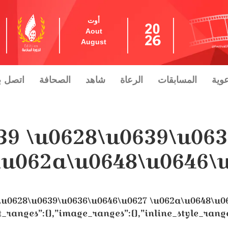
أوت
Aout
August
عوية
المسابقات
الرعاة
شاهد
الصحافة
اتصل بن
639 \u0628\u0639\u06
\u062a\u0648\u0646\u
9 \u0628\u0639\u0636\u0646\u0627 \u062a\u0648\u
_ranges”:[],”image_ranges”:[],”inline_style_range