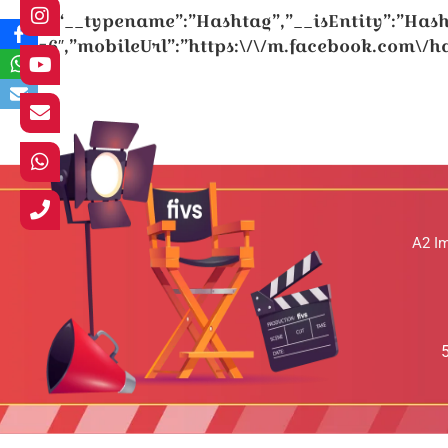
{“__typename”:”Hashtag”,”__isEntity”:”Has
ep__=6″,”mobileUrl”:”https:\/\/m.facebook.com\/
A2 I
20